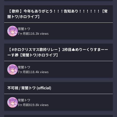
【 歌枠 】今年もありがとう！！！告知あり！！！！！！【常
闇トワ/ホロライブ】
常闇トワ
7ヶ月前
116.3k
views
【 #ホロクリスマス歌枠リレー 】2枠目🎄めりーくりすまーー
ーす🎁【常闇トワ/ホロライブ】
常闇トワ
7ヶ月前
118.4k
views
不可視 / 常闇トワ (official)
常闇トワ
9ヶ月前
819.8k
views