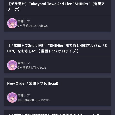
【チラ見せ】Tokoyami Towa 2nd Live "SHINier"【有明ア
リーナ】
常闇トワ
9ヶ月前
261.8k
views
【 #常闇トワ2nd LIVE 】"SHINier"まであと4日❕️アルバム「S
HIN」をおさらい❕️【 常闇トワ / ホロライブ 】
常闇トワ
9ヶ月前
51.7k
views
New Order / 常闇トワ (official)
常闇トワ
10ヶ月前
803.3k
views