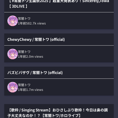
【 #常闇トワ生誕祭2025 】超重大発表あり！Sincerely,Towa
【 3DLIVE 】
常闇トワ
1年前
582.7k
views
ChewyChewy / 常闇トワ (official)
常闇トワ
1年前
2.0m
views
バズビバザヴ / 常闇トワ (official)
常闇トワ
1年前
1.7m
views
【歌枠 / Singing Stream】おひさしぶり歌枠！今日は鼻の調
子大丈夫なのか！？【常闇トワ/ホロライブ】