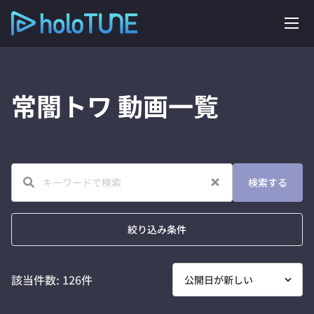
常闇トワ
動画一覧
検索する
絞り込み条件
該当件数:
126
件