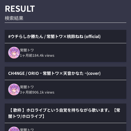
RESULT
検索結果
#ウチらしか勝たん / 常闇トワ×桃鈴ねね (official)
常闇トワ
1ヶ月前
184.4k
views
CH4NGE / ORIO ｰ 常闇トワ×天音かなた ｰ(cover)
常闇トワ
3ヶ月前
906.1k
views
【 歌枠 】ホロライブという自覚を持ちながら歌います。【常
闇トワ/ホロライブ】
常闇トワ