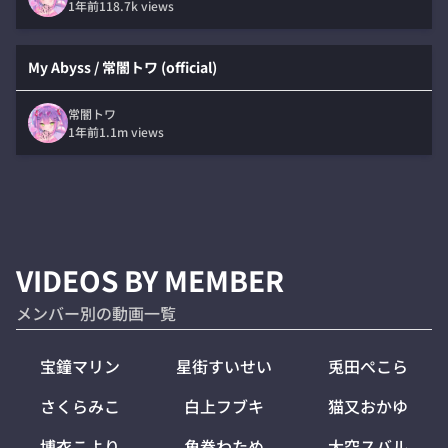
1年前
118.7k
views
My Abyss / 常闇トワ (official)
常闇トワ
1年前
1.1m
views
VIDEOS BY MEMBER
メンバー別の動画一覧
宝鐘マリン
星街すいせい
兎田ぺこら
さくらみこ
白上フブキ
猫又おかゆ
博衣こより
角巻わため
大空スバル