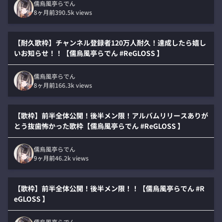
儒烏風亭らでん
8ヶ月前
390.5k
views
【耐久歌枠】チャンネル登録者120万人耐久！達成したら嬉し
いお知らせ！！【儒烏風亭らでん #ReGLOSS 】
儒烏風亭らでん
8ヶ月前
166.3k
views
【歌枠】前半全体公開！後半メン限！アルバムリリースありが
とう抜歯怖かった歌枠【儒烏風亭らでん #ReGLOSS 】
儒烏風亭らでん
9ヶ月前
46.2k
views
【歌枠】前半全体公開！後半メン限！！【儒烏風亭らでん #R
eGLOSS 】
儒烏風亭らでん