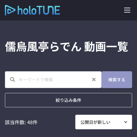
儒烏風亭らでん
動画一覧
検索する
絞り込み条件
該当件数:
48
件