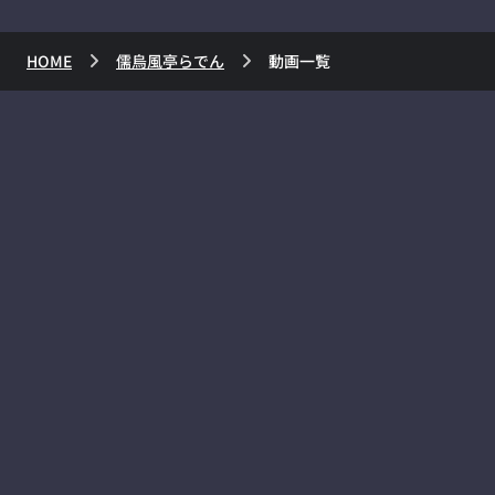
HOME
儒烏風亭らでん
動画一覧