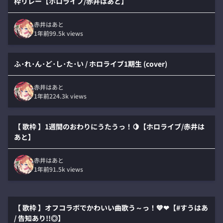
枠リレー【ホロライブ/赤井はあと】
赤井はあと
1年前
99.5k
views
ふ･れ･ん･ど･し･た･い / ホロライブ1期生 (cover)
赤井はあと
1年前
224.3k
views
【 歌枠 】1週間のおわりにうたうっ！🍋【ホロライブ/赤井は
あと】
赤井はあと
1年前
91.5k
views
【 歌枠 】オフコラボでかわいい曲歌う～っ！💙❤【#すうはあ
/ 告知あり!!◎】