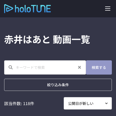
赤井はあと
動画一覧
検索する
絞り込み条件
該当件数:
118
件