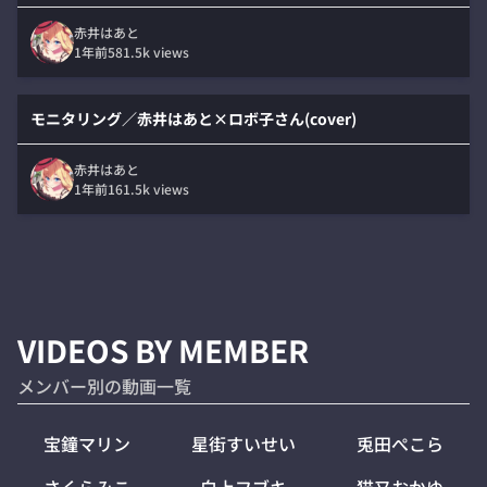
赤井はあと
1年前
581.5k
views
モニタリング／赤井はあと×ロボ子さん(cover)
赤井はあと
1年前
161.5k
views
VIDEOS BY MEMBER
メンバー別の動画一覧
宝鐘マリン
星街すいせい
兎田ぺこら
さくらみこ
白上フブキ
猫又おかゆ