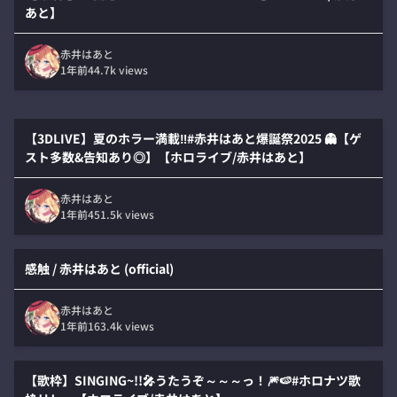
あと】
赤井はあと
1年前
44.7k
views
【3DLIVE】夏のホラー満載‼️#赤井はあと爆誕祭2025 👻【ゲ
スト多数&告知あり◎】【ホロライブ/赤井はあと】
赤井はあと
1年前
451.5k
views
感触 / 赤井はあと (official)
赤井はあと
1年前
163.4k
views
【歌枠】SINGING~!!🎤うたうぞ～～～っ！🎆🍉#ホロナツ歌