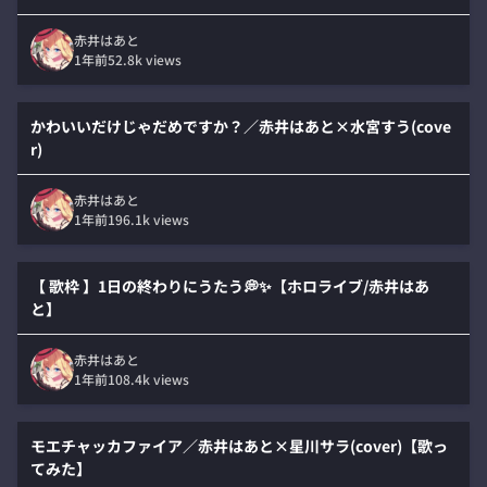
赤井はあと
1年前
52.8k
views
かわいいだけじゃだめですか？／赤井はあと×水宮すう(cove
r)
赤井はあと
1年前
196.1k
views
【 歌枠 】1日の終わりにうたう💭✨【ホロライブ/赤井はあ
と】
赤井はあと
1年前
108.4k
views
モエチャッカファイア／赤井はあと×星川サラ(cover)【歌っ
てみた】