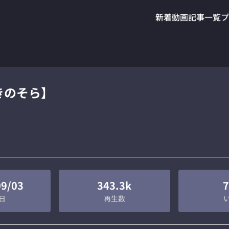
新着動画
記事一覧
プ
きのそら】
09/03
343.3k
7
日
再生数