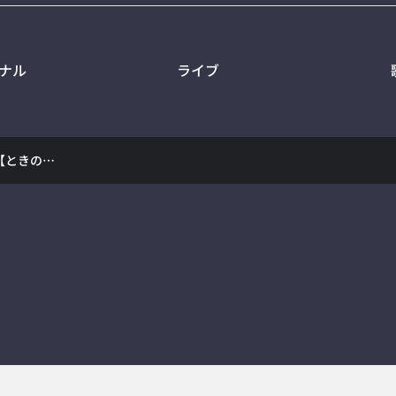
ナル
ライブ
【歌ってみた】海を泳ぐ月【ときのそら】