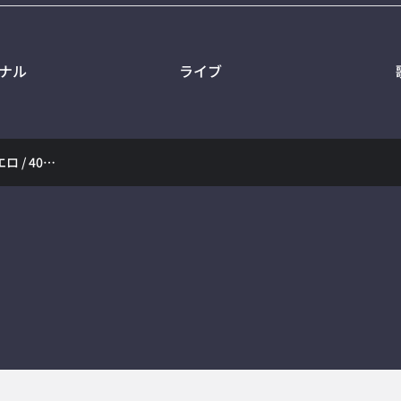
ナル
ライブ
【ときのそら】からくりピエロ / 40mP【歌ってみた】