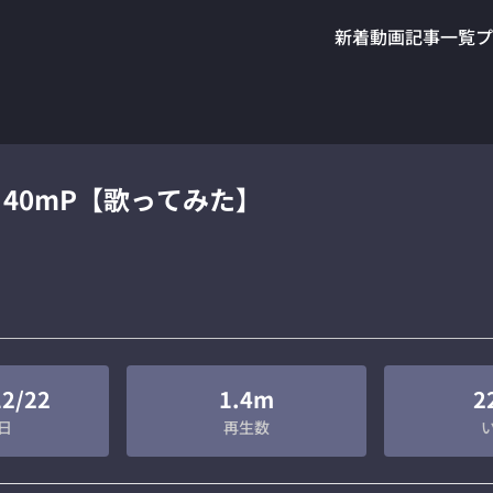
新着動画
記事一覧
プ
 40mP【歌ってみた】
12/22
1.4m
2
日
再生数