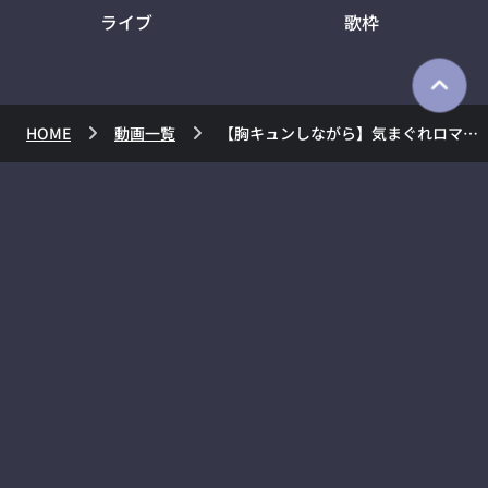
ライブ
歌枠
HOME
動画一覧
【胸キュンしながら】気まぐれロマンティック（cover)【歌ってみた/ときのそら】