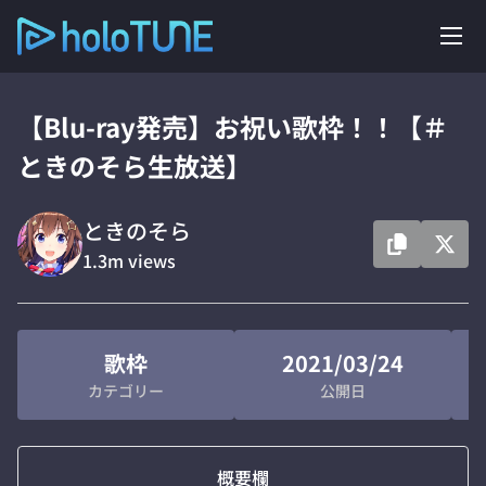
【Blu-ray発売】お祝い歌枠！！【＃
ときのそら生放送】
ときのそら
1.3m
views
歌枠
2021/03/24
カテゴリー
公開日
概要欄