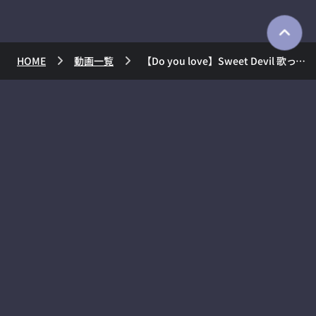
HOME
動画一覧
【Do you love】Sweet Devil 歌ってみた AZKi【sweet devil?】