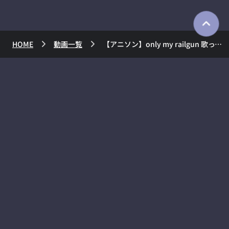
HOME
動画一覧
【アニソン】only my railgun 歌ってみた AZKi【初挑戦】