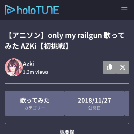
【アニソン】only my railgun 歌って
みた AZKi【初挑戦】
Azki
1.3m
views
歌ってみた
2018/11/27
カテゴリー
公開日
概要欄