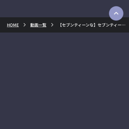
HOME
動画一覧
【セブンティーンな】セブンティーナ 歌ってみた AZKi【フォーチュネス】