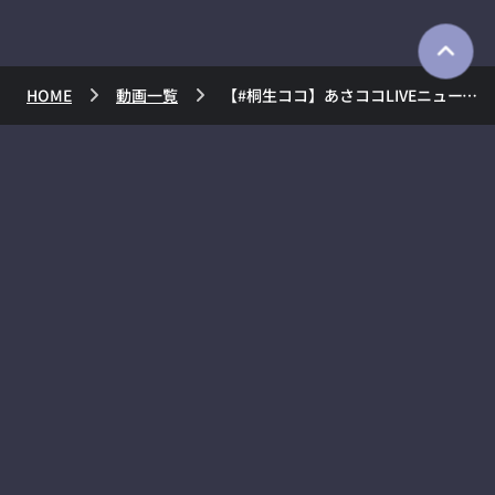
HOME
動画一覧
【#桐生ココ】あさココLIVEニュース！3月18日【#ココここ】