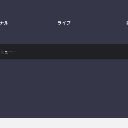
ナル
ライブ
【#桐生ココ】あさココLIVEニュース！5月4日【#ココここ】