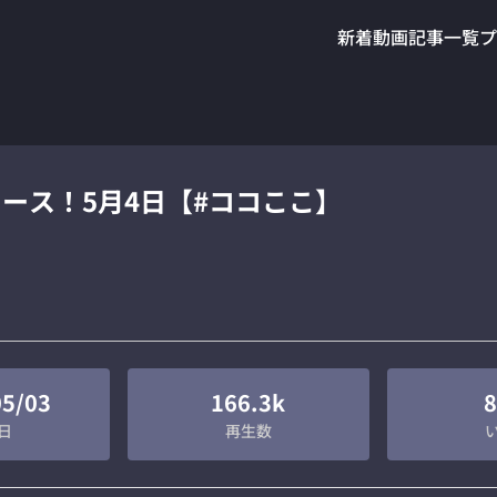
新着動画
記事一覧
プ
ュース！5月4日【#ココここ】
05/03
166.3k
8
日
再生数