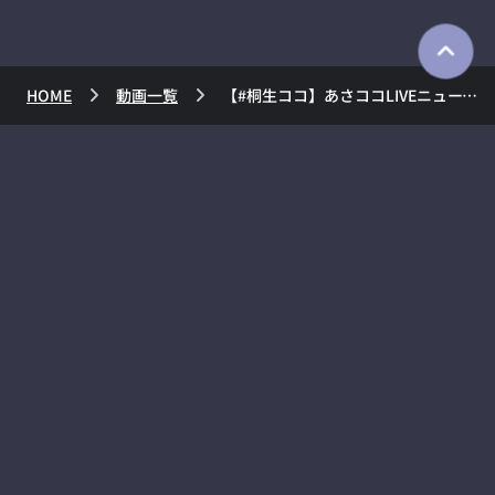
HOME
動画一覧
【#桐生ココ】あさココLIVEニュース！5月15日【#ココここ】