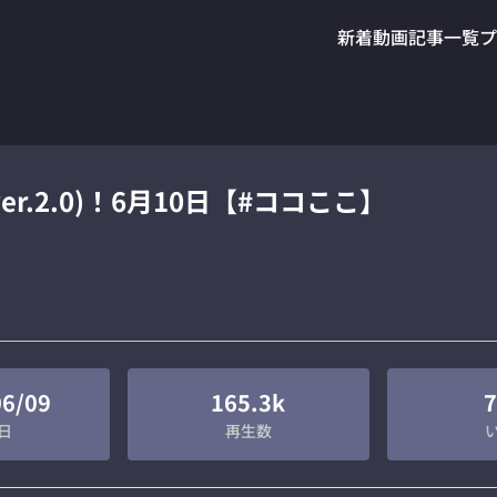
新着動画
記事一覧
プ
r.2.0)！6月10日【#ココここ】
06/09
165.3k
7
日
再生数