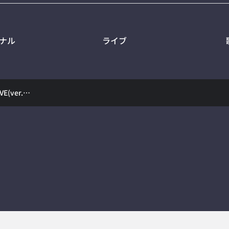
ナル
ライブ
【#桐生ココ】新あさココLIVE(ver.2.0)！6月10日【#ココここ】