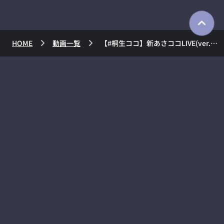
HOME
動画一覧
【#桐生ココ】新あさココLIVE(ver.2.0)！7月1日【#ココここ】