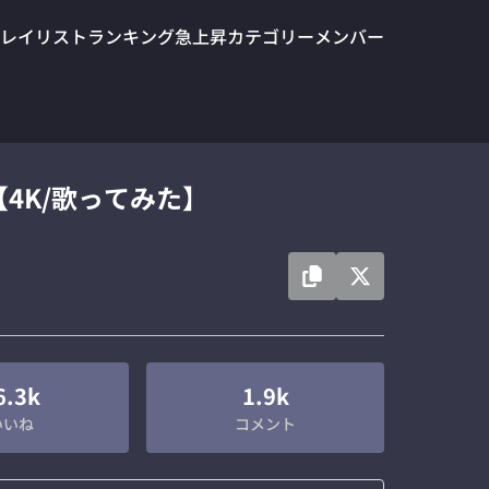
レイリスト
ランキング
急上昇
カテゴリー
メンバー
みこ【4K/歌ってみた】
6.3k
1.9k
いいね
コメント