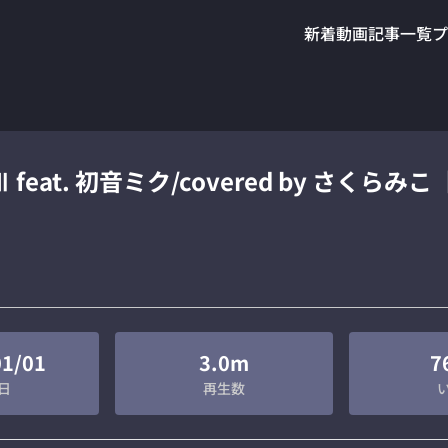
新着動画
記事一覧
プ
 feat. 初音ミク/covered by さくら
01/01
3.0m
7
日
再生数