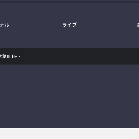
ナル
ライブ
【新衣装で】DECO*27 - 愛言葉Ⅲ feat. 初音ミク/covered by さくらみこ【4K/歌ってみた】